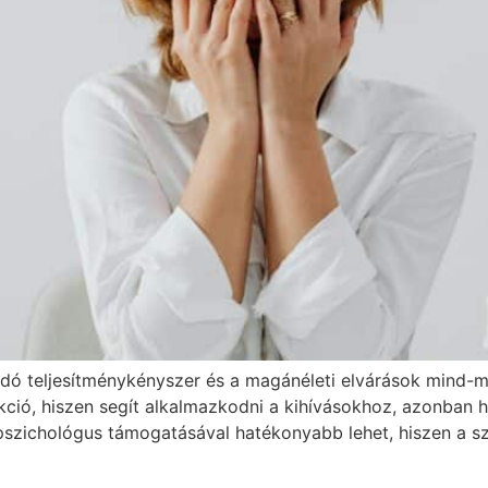
ndó teljesítménykényszer és a magánéleti elvárások mind-
ció, hiszen segít alkalmazkodni a kihívásokhoz, azonban ha
pszichológus támogatásával hatékonyabb lehet, hiszen a sz