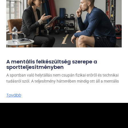
A mentális felkészültség szerepe a
sportteljesítményben
A sportban való helytállás nem csupán fizikai erőről és technikai
tudásról szól. A teljesítmény hátterében mindig ott áll a mentális
Tovább