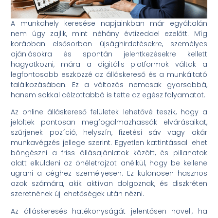
A munkahely keresése napjainkban már egyáltalán
nem úgy zajlik, mint néhány évtizeddel ezelőtt. Míg
korábban elsősorban újsághirdetésekre, személyes
ajánlásokra és spontán jelentkezésekre kellett
hagyatkozni, mára a digitális platformok váltak a
legfontosabb eszközzé az álláskereső és a munkáltató
találkozásában. Ez a változás nemcsak gyorsabbá,
hanem sokkal célzottabbá is tette az egész folyamatot.
Az online álláskereső felületek lehetővé teszik, hogy a
jelöltek pontosan megfogalmazhassák elvárásaikat,
szűrjenek pozíció, helyszín, fizetési sáv vagy akár
munkavégzés jellege szerint. Egyetlen kattintással lehet
böngészni a friss állásajánlatok között, és pillanatok
alatt elküldeni az önéletrajzot anélkül, hogy be kellene
ugrani a céghez személyesen. Ez különösen hasznos
azok számára, akik aktívan dolgoznak, és diszkréten
szeretnének új lehetőségek után nézni.
Az álláskeresés hatékonyságát jelentősen növeli, ha