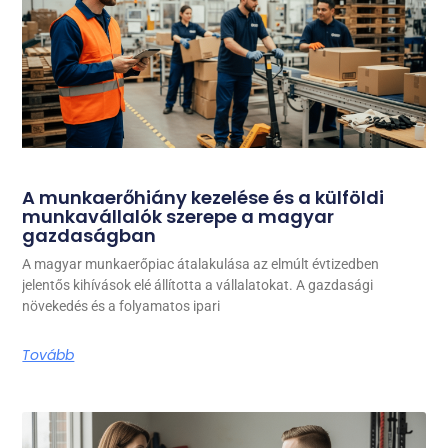
A munkaerőhiány kezelése és a külföldi
munkavállalók szerepe a magyar
gazdaságban
A magyar munkaerőpiac átalakulása az elmúlt évtizedben
jelentős kihívások elé állította a vállalatokat. A gazdasági
növekedés és a folyamatos ipari
Tovább