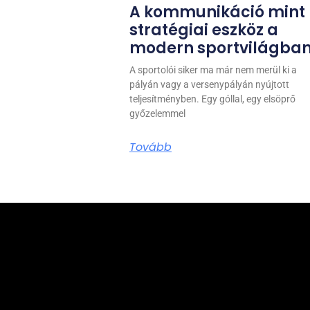
A kommunikáció mint
stratégiai eszköz a
modern sportvilágba
A sportolói siker ma már nem merül ki a
pályán vagy a versenypályán nyújtott
teljesítményben. Egy góllal, egy elsöprő
győzelemmel
Tovább