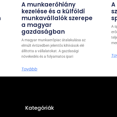
A munkaerőhiány
A
kezelése és a külföldi
s
n
munkavállalók szerepe
s
a magyar
A s
gazdaságban
erő
tel
A magyar munkaerőpiac átalakulása az
men
elmúlt évtizedben jelentős kihívások elé
állította a vállalatokat. A gazdasági
To
növekedés és a folyamatos ipari
Tovább
Kategóriák