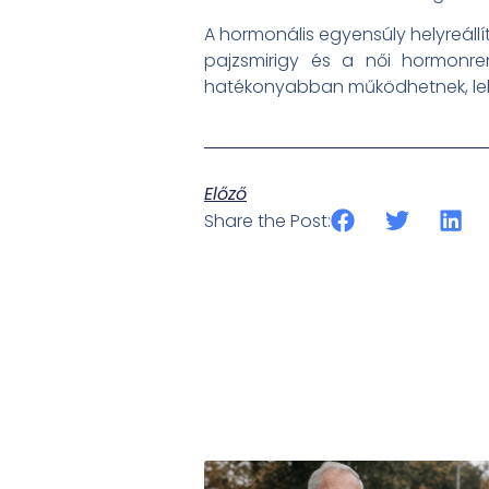
A hormonális egyensúly helyreállít
pajzsmirigy és a női hormonre
hatékonyabban működhetnek, lehe
Előző
Share the Post: