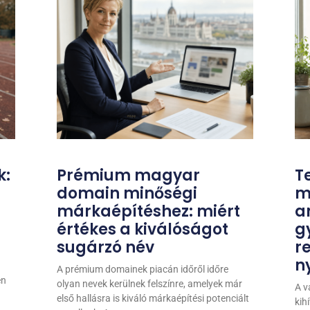
k:
Prémium magyar
T
domain minőségi
m
márkaépítéshez: miért
a
értékes a kiválóságot
g
sugárzó név
r
n
A prémium domainek piacán időről időre
en
olyan nevek kerülnek felszínre, amelyek már
A v
első hallásra is kiváló márkaépítési potenciált
kih