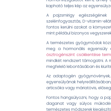
kapható teljes kép az egyensúlyza
A pajzsmirigy egészségének t
szelénfogyasztás, D-vitamin-ellá
fontos kerülni azokat a környeze
mint például bizonyos vegyszere
A természetes gyógymódok közöt
meg a hormonális egyensúly 
ösztrogénszint csökkentése ter
mindkét rendszert támogatni. A 
megfelelő lebontásában és kiürít
Az adaptogén gyógynövények, m
egyensúlyának helyreállításában,
articsóka vagy máriatövis, előse
Fontos hangsúlyozni, hogy a paj
daganat vagy súlyos működés
természetes módszerek kiegészítő 