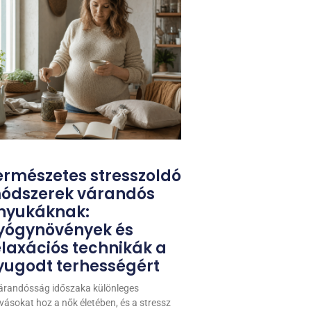
ermészetes stresszoldó
ódszerek várandós
nyukáknak:
yógynövények és
elaxációs technikák a
yugodt terhességért
árandósság időszaka különleges
ívásokat hoz a nők életében, és a stressz