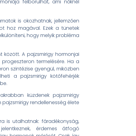
móniája felborulhat, ami nőknél
atok is okozhatnak, jellemzően
tot hoz magával. Ezek a tünetek
lkülöníteni, hogy melyik probléma
 között. A pajzsmirigy hormonjai
 progeszteron termelésére. Ha a
ron szintézise gyengül, miközben
heti a pajzsmirigy kötőfehérjék
be.
akrabban küzdenek pajzsmirigy
en pajzsmirigy rendellenesség élete
a is utalhatnak: fáradékonyság,
jelentkeznek, érdemes átfogó
rigy hormonok mérését. Csak így