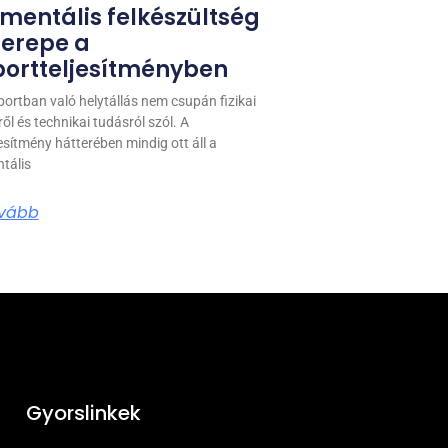
 mentális felkészültség
zerepe a
portteljesítményben
portban való helytállás nem csupán fizikai
ről és technikai tudásról szól. A
jesítmény hátterében mindig ott áll a
tális
vább
Gyorslinkek