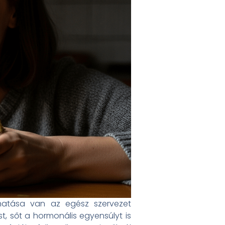
i hatása van az egész szervezet
t, sőt a hormonális egyensúlyt is