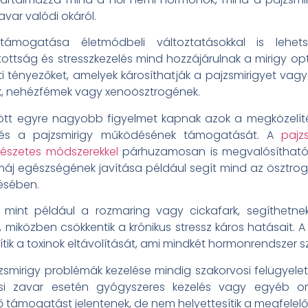
var valódi okáról.
ámogatása életmódbeli változtatásokkal is lehets
tottság és stresszkezelés mind hozzájárulnak a mirigy 
ti tényezőket, amelyek károsíthatják a pajzsmirigyet v
k, nehézfémek vagy xenoösztrogének.
t egyre nagyobb figyelmet kapnak azok a megközelíté
és a pajzsmirigy működésének támogatását. A
pajz
mészetes módszerekkel
párhuzamosan is megvalósítható
máj egészségének javítása például segít mind az ösztro
ésében.
int például a rozmaring vagy cickafark, segíthetnek
 miközben csökkentik a krónikus stressz káros hatásait
gítik a toxinok eltávolítását, ami mindkét hormonrendszer
zsmirigy problémák kezelése mindig szakorvosi felügyele
i zavar esetén gyógyszeres kezelés vagy egyéb orv
támogatást jelentenek, de nem helyettesítik a megfelelő o