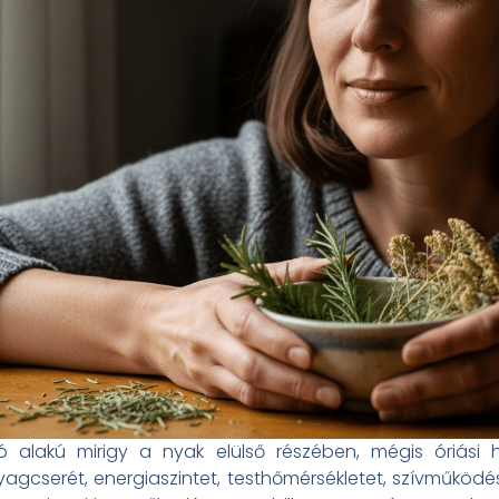
gó alakú mirigy a nyak elülső részében, mégis óriás
cserét, energiaszintet, testhőmérsékletet, szívműködés