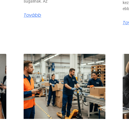
sugallnak. Az
kez
ebb
Tovább
To