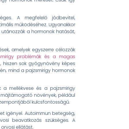
éges. A megfelelő jódbevitel,
optimális működéséhez. Ugyanakkor
agy utánozzák a hormonok hatását,
sek, amelyek egyszerre célozzák
smirigy problémák és a magas
, hiszen sok gyógynövény képes
gén, mind a pajzsmirigy hormonok
 a mellékvese és a pajzsmirigy
. A májtámogató növények, például
 szempontjából kulcsfontosságú.
tet igényel. Autoimmun betegség,
osi beavatkozás szükséges. A
rvosi ellátást.