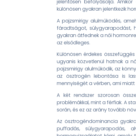
jelentősen befolyásolja. Amiko
különösen gyakran jelentkezik ho
A pajzsmirigy alulműködés, am
fáradtságot, súlygyarapodást, 
gyakran átfednek a női hormonren
az elsődleges.
Különösen érdekes összefüggés m
ugyanis közvetlenül hatnak a n
pajzsmirigy alulműködik, az kön
az ösztrogén lebontása is lass
mennyiségét a vérben, ami miatt 
A két rendszer szorosan össz
problémákkal, mint a férfiak. A st
során, és ez az arány tovább növe
Az ösztrogéndominancia gyakran
puffadás, súlygyarapodás, a
hormonvizsgálatot kérni, amely