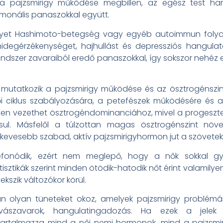
r a pajzsmirigy működése megbillen, az egész test har
rmonális panaszokkal együtt.
elyet Hashimoto-betegség vagy egyéb autoimmun folyam
hidegérzékenységet, hajhullást és depressziós hangula
dszer zavaraiból eredő panaszokkal, így sokszor nehéz e
utatkozik a pajzsmirigy működése és az ösztrogénszint
ői ciklus szabályozására, a petefészek működésére és a
nyen vezethet ösztrogéndominanciához, mivel a progeszte
ul. Másfelől a túlzottan magas ösztrogénszint növel
kevesebb szabad, aktív pajzsmirigyhormon jut a szövetek
efonódik, ezért nem meglepő, hogy a nők sokkal gy
atisztikák szerint minden ötödik-hatodik nőt érint valamily
kszik változókor körül.
 olyan tüneteket okoz, amelyek pajzsmirigy problémár
lvászavarok, hangulatingadozás. Ha ezek a jelek 
 tartalmazza mind a női nemi hormonok, mind a pajzsmi