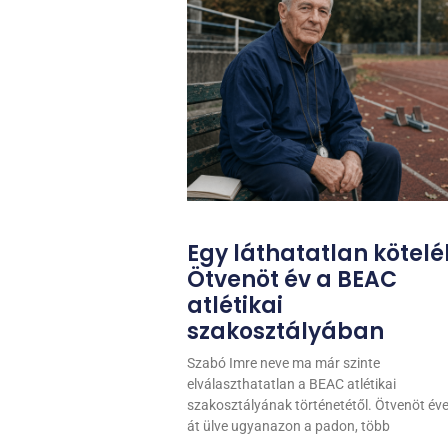
Egy láthatatlan kötelé
Ötvenöt év a BEAC
atlétikai
szakosztályában
Szabó Imre neve ma már szinte
elválaszthatatlan a BEAC atlétikai
szakosztályának történetétől. Ötvenöt év
át ülve ugyanazon a padon, több