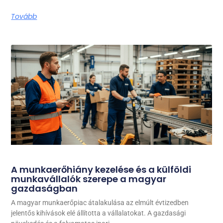
Tovább
A munkaerőhiány kezelése és a külföldi
munkavállalók szerepe a magyar
gazdaságban
A magyar munkaerőpiac átalakulása az elmúlt évtizedben
jelentős kihívások elé állította a vállalatokat. A gazdasági