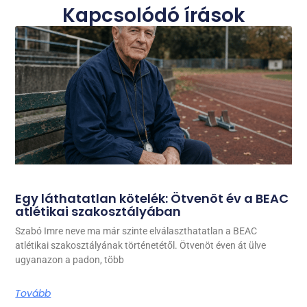
Kapcsolódó írások
Egy láthatatlan kötelék: Ötvenöt év a BEAC
atlétikai szakosztályában
Szabó Imre neve ma már szinte elválaszthatatlan a BEAC
atlétikai szakosztályának történetétől. Ötvenöt éven át ülve
ugyanazon a padon, több
Tovább