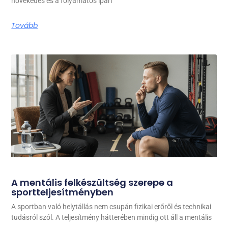
növekedés és a folyamatos ipari
Tovább
A mentális felkészültség szerepe a
sportteljesítményben
A sportban való helytállás nem csupán fizikai erőről és technikai
tudásról szól. A teljesítmény hátterében mindig ott áll a mentális