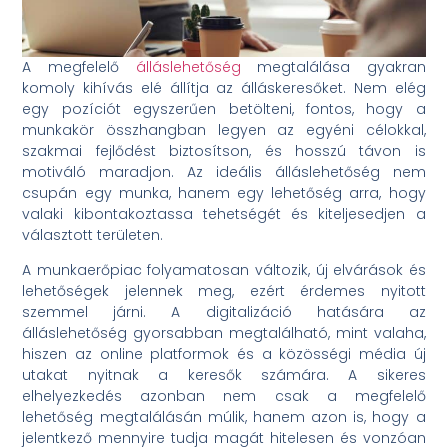
A megfelelő
álláslehetőség
megtalálása gyakran
komoly kihívás elé állítja az álláskeresőket. Nem elég
egy pozíciót egyszerűen betölteni, fontos, hogy a
munkakör összhangban legyen az egyéni célokkal,
szakmai fejlődést biztosítson, és hosszú távon is
motiváló maradjon. Az ideális álláslehetőség nem
csupán egy munka, hanem egy lehetőség arra, hogy
valaki kibontakoztassa tehetségét és kiteljesedjen a
választott területen.
A munkaerőpiac folyamatosan változik, új elvárások és
lehetőségek jelennek meg, ezért érdemes nyitott
szemmel járni. A digitalizáció hatására az
álláslehetőség gyorsabban megtalálható, mint valaha,
hiszen az online platformok és a közösségi média új
utakat nyitnak a keresők számára. A sikeres
elhelyezkedés azonban nem csak a megfelelő
lehetőség megtalálásán múlik, hanem azon is, hogy a
jelentkező mennyire tudja magát hitelesen és vonzóan